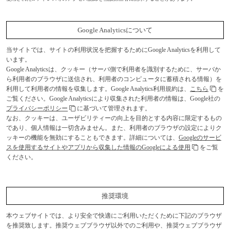
Google Analyticsについて
当サイトでは、サイトの利用状況を把握するためにGoogle Analyticsを利用して
います。
Google Analyticsは、クッキー（サーバ側で利用者を識別するために、サーバか
ら利用者のブラウザに送信され、利用者のコンピュータに蓄積される情報）を
利用して利用者の情報を収集します。Google Analytics利用規約は、
こちら
を
ご覧ください。Google Analyticsにより収集された利用者の情報は、Google社の
プライバシーポリシー
に基づいて管理されます。
なお、クッキーは、ユーザビリティーの向上を目的とする内容に限定するもの
であり、個人情報は一切含みません。また、利用者のブラウザの設定によりク
ッキーの機能を無効にすることもできます。詳細については、
Googleのサービ
スを使用するサイトやアプリから収集した情報のGoogleによる使用
をご覧
ください。
推奨環境
本ウェブサイトでは、より安全で快適にご利用いただくために下記のブラウザ
を推奨致します。推奨ウェブブラウザ以外でのご利用や、推奨ウェブブラウザ