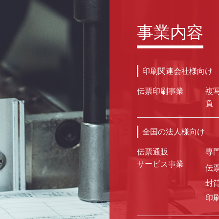
事業内容
印刷関連会社様向け
伝票印刷事業
複
負
全国の法人様向け
伝票通販
専
サービス事業
伝
封
印