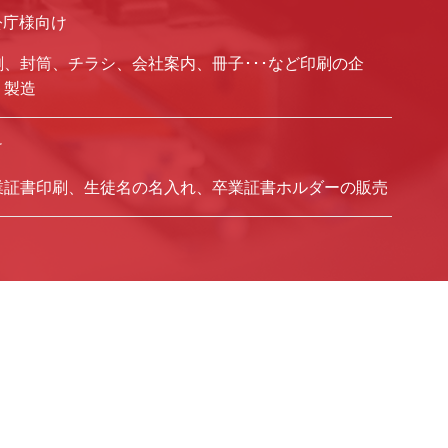
公庁様向け
刺、封筒、チラシ、会社案内、冊子･･･など印刷の企
、製造
け
業証書印刷、生徒名の名入れ、卒業証書ホルダーの販売