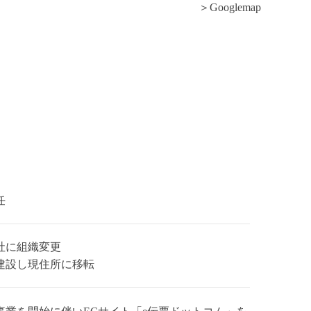
＞Googlemap
任
社に組織変更
建設し現住所に移転