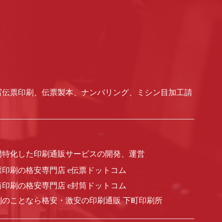
写伝票印刷、伝票製本、ナンバリング、ミシン目加工請
門特化した印刷通販サービスの開発、運営
票印刷の格安専門店 e伝票ドットコム
筒印刷の格安専門店 e封筒ドットコム
刷のことなら格安・激安の印刷通販 下町印刷所