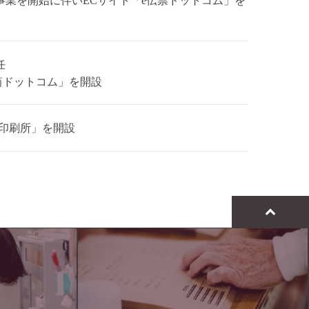
事業を開始に伴いECサイト「
e伝票ドットコム
」を
任
筒ドットコム
」を開設
印刷所
」を開設