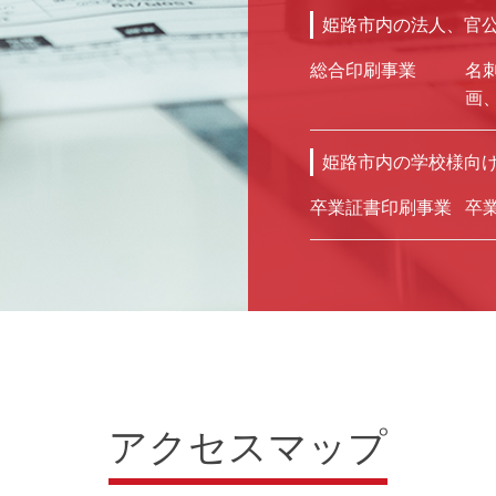
姫路市内の法人、官
総合印刷事業
名
画
姫路市内の学校様向
卒業証書印刷事業
卒
アクセスマップ